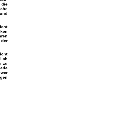
 die
ache
 und
icht
cken
hren
 der
icht
lich
g zu
erie
hwer
igen