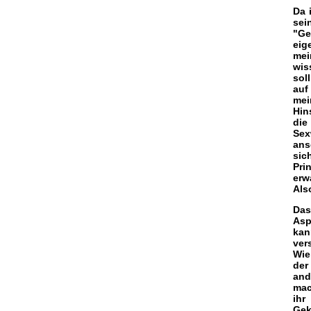
Da 
sei
"Ge
eig
mei
wis
sol
auf
mei
Hin
die
Sex
ans
sic
Pri
erw
Als
Das
Asp
kan
ver
Wie
der
and
mac
ihr
Gek