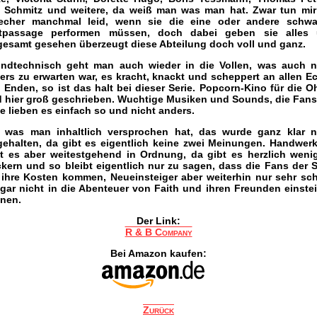
o Schmitz und weitere, da weiß man was man hat. Zwar tun mir
echer manchmal leid, wenn sie die eine oder andere schw
tpassage performen müssen, doch dabei geben sie alles
gesamt gesehen überzeugt diese Abteilung doch voll und ganz.
ndtechnisch geht man auch wieder in die Vollen, was auch n
ers zu erwarten war, es kracht, knackt und scheppert an allen E
 Enden, so ist das halt bei dieser Serie. Popcorn-Kino für die O
d hier groß geschrieben. Wuchtige Musiken und Sounds, die Fans
ie lieben es einfach so und nicht anders.
, was man inhaltlich versprochen hat, das wurde ganz klar n
gehalten, da gibt es eigentlich keine zwei Meinungen. Handwerk
t es aber weitestgehend in Ordnung, da gibt es herzlich weni
kern und so bleibt eigentlich nur zu sagen, dass die Fans der S
 ihre Kosten kommen, Neueinsteiger aber weiterhin nur sehr sc
 gar nicht in die Abenteuer von Faith und ihren Freunden einste
nen.
Der Link:
R & B Company
Bei Amazon kaufen:
Zurück