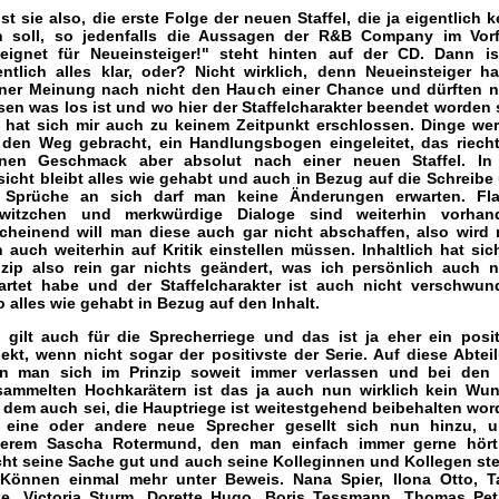
ist sie also, die erste Folge der neuen Staffel, die ja eigentlich k
n soll, so jedenfalls die Aussagen der R&B Company im Vorf
eignet für Neueinsteiger!" steht hinten auf der CD. Dann is
entlich alles klar, oder? Nicht wirklich, denn Neueinsteiger h
ner Meinung nach nicht den Hauch einer Chance und dürften n
sen was los ist und wo hier der Staffelcharakter beendet worden 
l hat sich mir auch zu keinem Zeitpunkt erschlossen. Dinge we
 den Weg gebracht, ein Handlungsbogen eingeleitet, das riecht
nen Geschmack aber absolut nach einer neuen Staffel. In
sicht bleibt alles wie gehabt und auch in Bezug auf die Schreibe
 Sprüche an sich darf man keine Änderungen erwarten. Fl
witzchen und merkwürdige Dialoge sind weiterhin vorhan
cheinend will man diese auch gar nicht abschaffen, also wird
h auch weiterhin auf Kritik einstellen müssen. Inhaltlich hat sic
nzip also rein gar nichts geändert, was ich persönlich auch n
artet habe und der Staffelcharakter ist auch nicht verschwun
o alles wie gehabt in Bezug auf den Inhalt.
 gilt auch für die Sprecherriege und das ist ja eher ein posit
ekt, wenn nicht sogar der positivste der Serie. Auf diese Abtei
n man sich im Prinzip soweit immer verlassen und bei den 
sammelten Hochkarätern ist das ja auch nun wirklich kein Wun
 dem auch sei, die Hauptriege ist weitestgehend beibehalten wor
 eine oder andere neue Sprecher gesellt sich nun hinzu, u
erem Sascha Rotermund, den man einfach immer gerne hört
ht seine Sache gut und auch seine Kolleginnen und Kollegen ste
 Können einmal mehr unter Beweis. Nana Spier, Ilona Otto, T
e, Victoria Sturm, Dorette Hugo, Boris Tessmann, Thomas Pet