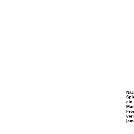
Nac
Spi
ein
Man
Fre
ver
jem