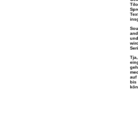
Til
Spr
Tex
ins
Sou
and
und
wir
Ser
Tja
ein
geh
mec
auf
bis
kön