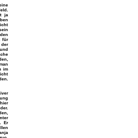
eine
eld.
t ja
aben
icht
sein
rden
 für
 der
 und
ache
den,
 man
h im
icht
den.
iver
lung
hier
der.
den,
nter
. Er
llen
anja
ruo,