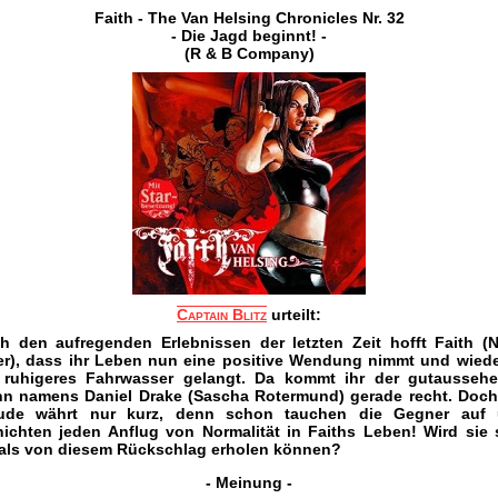
Faith - The Van Helsing Chronicles Nr. 32
- Die Jagd beginnt! -
(R & B Company)
Captain Blitz
urteilt:
h den aufregenden Erlebnissen der letzten Zeit hofft Faith (
er), dass ihr Leben nun eine positive Wendung nimmt und wiede
 ruhigeres Fahrwasser gelangt. Da kommt ihr der gutausseh
n namens Daniel Drake (Sascha Rotermund) gerade recht. Doch
ude währt nur kurz, denn schon tauchen die Gegner auf
nichten jeden Anflug von Normalität in Faiths Leben! Wird sie 
als von diesem Rückschlag erholen können?
- Meinung -