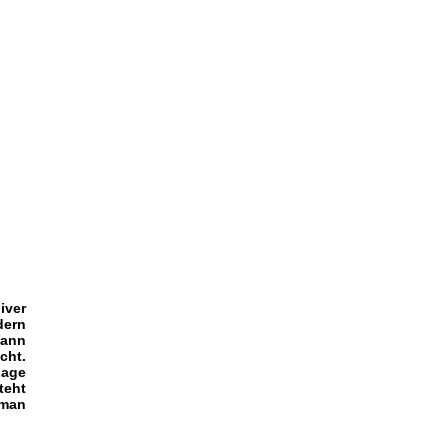
iver
dern
kann
cht.
Lage
teht
 man