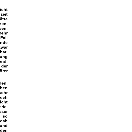
icht
zeit
ätte
nen,
sen.
mehr
Fall
ende
zwar
hat.
lung
and,
 der
örer
den,
chen
sehr
auch
icht
rie.
eser
r so
Doch
 und
 den