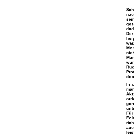
Sch
nac
sei
ges
dad
Der
her
war
Mom
nic
Man
wün
Rüc
Pro
doc
In 
man
Akz
ord
ger
unb
Für
Fol
ric
auc
lei