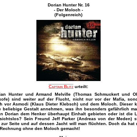
Dorian Hunter Nr. 16
- Der Moloch -
(Folgenreich)
Captain Blitz
urteilt:
ian Hunter und Armand Melville (Thomas Schmuckert und Ol
kofe) sind weiter auf der Flucht, nicht nur vor der Mafia, son
h vor Asmodi (Klaus Dieter Klebsch) und dem Moloch. Dieser 
e beliebige Gestalt annehmen, was ihn besonders gefährlich ma
n Dorian dem Henker überhaupt Einhalt gebieten oder ist die 
sichtslos? Sein Freund Jeff Parker (Andreas von der Meden) s
 zur Seite und auf dessen Jacht will man flüchten. Doch da hat
 Rechnung ohne den Moloch gemacht!