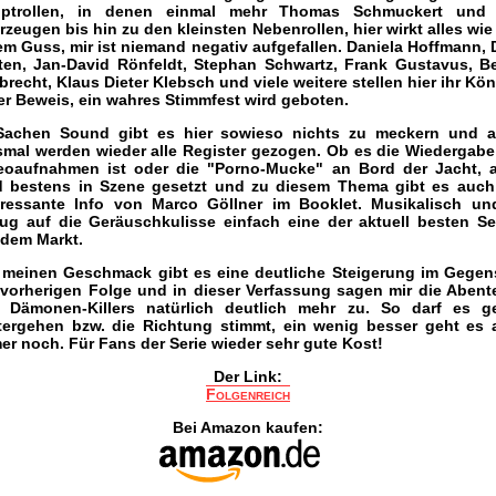
ptrollen, in denen einmal mehr Thomas Schmuckert und
rzeugen bis hin zu den kleinsten Nebenrollen, hier wirkt alles wie
em Guss, mir ist niemand negativ aufgefallen. Daniela Hoffmann, 
ten, Jan-David Rönfeldt, Stephan Schwartz, Frank Gustavus, B
lbrecht, Klaus Dieter Klebsch und viele weitere stellen hier ihr Kö
er Beweis, ein wahres Stimmfest wird geboten.
Sachen Sound gibt es hier sowieso nichts zu meckern und 
smal werden wieder alle Register gezogen. Ob es die Wiedergabe
eoaufnahmen ist oder die "Porno-Mucke" an Bord der Jacht, a
d bestens in Szene gesetzt und zu diesem Thema gibt es auch
eressante Info von Marco Göllner im Booklet. Musikalisch un
ug auf die Geräuschkulisse einfach eine der aktuell besten Se
 dem Markt.
 meinen Geschmack gibt es eine deutliche Steigerung im Gegen
 vorherigen Folge und in dieser Verfassung sagen mir die Abent
 Dämonen-Killers natürlich deutlich mehr zu. So darf es g
tergehen bzw. die Richtung stimmt, ein wenig besser geht es 
er noch. Für Fans der Serie wieder sehr gute Kost!
Der Link:
Folgenreich
Bei Amazon kaufen: