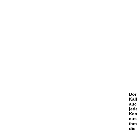
Dor
Kal
auc
jed
Kan
aus
ihm
die