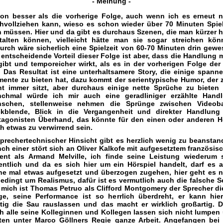
- Meinung -
on besser als die vorherige Folge, auch wenn ich es erneut n
hvollziehen kann, wieso es schon wieder über 70 Minuten Spiel
n müssen. Hier und da gibt es durchaus Szenen, die man kürzer h
talten können, vielleicht hätte man sie sogar streichen kön
urch wäre sicherlich eine Spielzeit von 60-70 Minuten drin gewe
 entscheidende Vorteil dieser Folge ist aber, dass die Handlung 
gibt und temporeicher wirkt, als es in der vorherigen Folge der 
. Das Resultat ist eine unterhaltsamere Story, die einige spann
ente zu bieten hat, dazu kommt der serientypische Humor, der 
ht immer sitzt, aber durchaus einige nette Sprüche zu bieten 
chmal würde ich mir auch eine geradliniger erzählte Hand
schen, stellenweise nehmen die Sprünge zwischen Videob
kblende, Blick in die Vergangenheit und direkter Handlung
tagonisten Überhand, das könnte für den einen oder anderen H
h etwas zu verwirrend sein.
sprechertechnischer Hinsicht gibt es herzlich wenig zu beanstan
ch einer stört sich an Oliver Kalkofe mit aufgesetztem französis
ent als Armand Melville, ich finde seine Leistung wiederum 
entlich und da es sich hier um ein Hörspiel handelt, darf es 
ne mal etwas aufgesetzt und überzogen zugehen, hier geht es n
edingt um Realismus, dafür ist es vermutlich auch die falsche Se
 mich ist Thomas Petruo als Clifford Montgomery der Sprecher di
ge, seine Performance ist so herrlich überdreht, er kann hie
htig die Sau rauslassen und das macht er wirklich großartig. 
h alle seine Kolleginnen und Kollegen lassen sich nicht lumpen
sten unter Marco Göllners Regie ganze Arbeit. Angefangen bei