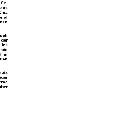
 Co.
 aus
Dina
ernd
nnen
auch
 der
lles
 ein
d in
rien
satz
euer
erne
aber