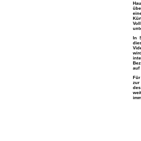
Hau
übe
ein
Kür
Vol
unt
In 
die
Vid
wir
int
Bez
auf
Für
zur
des
wei
imm